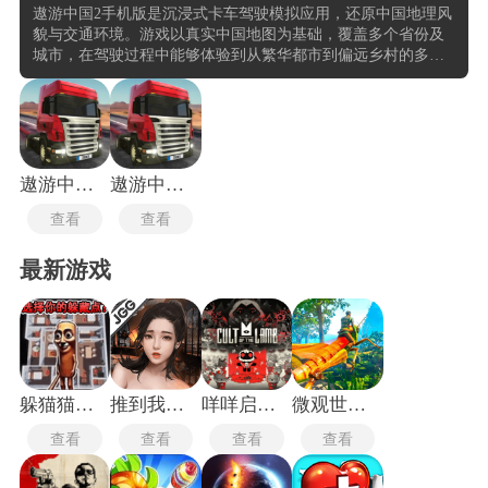
遨游中国2手机版是沉浸式卡车驾驶模拟应用，还原中国地理风
貌与交通环境。游戏以真实中国地图为基础，覆盖多个省份及
城市，在驾驶过程中能够体验到从繁华都市到偏远乡村的多样
风景。通过先进的物理引擎和视觉渲染技术，游戏不仅模拟了
真实的道路状况，还引入动态天气系统，如雨雪、沙尘暴等，
使驾驶挑战更具真实感与策略性。这种设计使得每一次出行都
不仅仅是运输任务，更是一场穿越祖国山河的旅程。
遨游中国2手机版
遨游中国2中文版
查看
查看
最新游戏
躲猫猫行动手机版
推到我总裁
咩咩启示录安卓版
微观世界生存
查看
查看
查看
查看