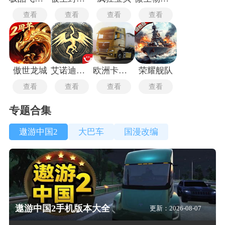
查看
查看
查看
查看
傲世龙城
艾诺迪亚3高爆版
欧洲卡车模拟器3最新版
荣耀舰队
查看
查看
查看
查看
专题合集
遨游中国2
大巴车
国漫改编
遨游中国2手机版本大全
更新：2026-08-07