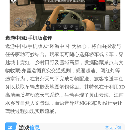
遨游中国2手机版点评
遨游中国2手机版以“环游中国”为核心，将自由探索与
任务驱动巧妙结合。玩家既可随心选择轿车或卡车，穿
越城市霓虹、乡村田野及雪域高原，发掘隐藏景点与文
物收藏;亦需遵循真实交通规则，规避超速、闯红灯等
违章行为，在复杂天气下完成货物配送、旅客接送等任
务以获取车辆皮肤及地图解锁奖励。其特色在于利用3D
高清画质与动态天气系统，生动再现了黄山云海、江南
水乡等自然人文景观，而语音导航和GPS联动设计更让
驾驶过程如现实般流畅。
游戏
信息
意见反馈