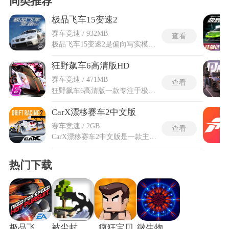
同类推荐
极品飞车15变速2
赛车竞速 / 932MB
查看
极品飞车15变速2是偏向写实模拟向的竞速移植游戏，承接变速系列前作写实驾驶基调，摒弃浮夸街头竞速风格，聚焦专业赛道竞技体系。内置百余台原厂授权跑车，每台车辆对应独立重量、悬挂与轮胎物理参数，路面干湿、昼夜光线变化都会改变抓地反馈。极品飞车15变速2手机版适配移动端触控交互逻辑，保留原作全部赛道、车辆与调校体系，压缩适配移动设备运行环境，无需固定设备即可随时开启赛道竞速。赛道涵盖全球专业环形场地、盘山弯道与夜间灯光赛道，配套多层级车辆调校模块，从底盘阻尼到动力输出均可自主调整参数。
狂野飙车6高清版HD
赛车竞速 / 471MB
查看
狂野飙车6高清版一款专注于极速竞速体验的赛车游戏，游戏涵盖多种赛道与赛车类型，设置丰富的赛事模式和改装系统，玩家可收集各类豪华赛车，打造专属座驾。狂野飙车6高清版提升了画面分辨率与细节渲染，让赛车建模、赛道场景更清晰细腻，光影效果更真实，同时优化了纹理质感与动态特效，带来更沉浸的视觉体验，适配高清显示设备，还原竞速场景的每一处细节。玩家可以参与不同难度的联赛挑战，也能与其他玩家同台竞技，在高速驰骋中释放激情，解锁更多赛事与车辆，感受速度带来的极致快感。
CarX漂移赛车2中文版
赛车竞速 / 2GB
查看
CarX漂移赛车2中文版是一款主打真实漂移体验的竞速类游戏，延续系列经典玩法的同时，优化了物理引擎与画面表现，让玩家能沉浸式感受漂移的乐趣。CarX漂移赛车2中文版是全球热门的硬核漂移手游，全程中文界面，彻底消除语言障碍，游戏搭载逼真物理引擎，完美还原漂移质感，支持65+款跑车深度改装与XDS专业评分，中文模式下，新手可轻松看懂任务、调校与赛事规则，快速上手，老手能精准钻研技术、联机对战，沉浸式体验风驰电掣的漂移快感。CarX漂移赛车2中文版还原了多种真实赛道场景，积极参与多种赛事模式，从单人练习到多人联机对战，全方位满足不同漂移爱好者的需求。
热门下载
极品飞车14安卓版
被尘封的故事老版本
疯狂宝贝
微生物模拟器