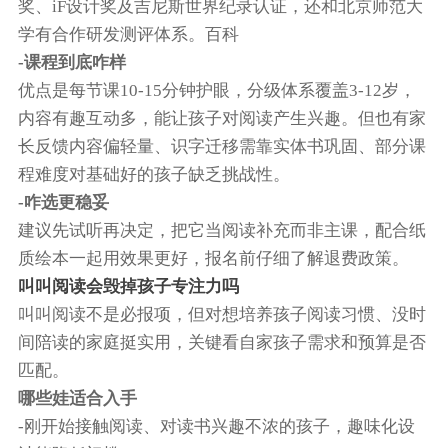
奖、iF设计奖及吉尼斯世界纪录认证，还和北京师范大
学有合作研发测评体系。‌‌百科‌
-课程到底咋样
优点是每节课10-15分钟护眼，分级体系覆盖3-12岁，
内容有趣互动多，能让孩子对阅读产生兴趣。但也有家
长反馈内容偏轻量、识字迁移需靠实体书巩固、部分课
程难度对基础好的孩子缺乏挑战性。‌‌‌
-咋选更稳妥
‌建议先试听再决定‌，把它当阅读补充而非主课，配合纸
质绘本一起用效果更好，报名前仔细了解退费政策。
叫叫阅读会毁掉孩子专注力吗
叫叫阅读不是必报项，但对想培养孩子阅读习惯、没时
间陪读的家庭挺实用‌，关键看自家孩子需求和预算是否
匹配。‌‌‌
哪些娃适合入手
-‌刚开始接触阅读、对读书兴趣不浓的孩子‌，趣味化设