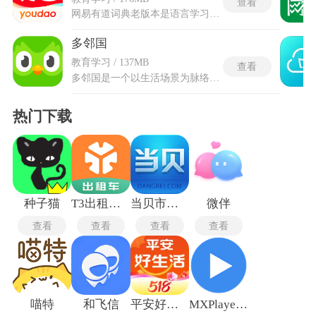
查看
网易有道词典老版本是语言学习翻译类工具，内置超过34万条英汉词汇和超过35万条汉英词汇，支持完全离线的查询服务。离线例句库包含16万余条例句，对写作和阅读提供了有效辅助。支持中、英、日等多种语言的离线翻译词库，拍照翻译功能也支持英日韩三种语言的离线识别，无需输入文字即可完成翻译。老版本在低配手机上运行较为流畅，启动速度和响应速度均优于后续的迭代版本。网易有道词典老版本的界面操作更加直接，功能的位置更加显眼。同时提供同义词、反义词和词组的推荐功能，没有内置信息流和广告推送，整体的使用体验更加纯粹。
多邻国
教育学习 / 137MB
查看
多邻国是一个以生活场景为脉络的英语学习软件，区别于传统课本的单调讲授，将内容按日常使用拆分为学习、旅行、点菜、聊天、面试等主题情境，让知识与应用自然贴合。采用边玩边学、通关进阶的方式，将练习转化为趣味挑战，激发持续投入的热情。每个场景围绕真实语境设计任务，帮助使用者在应对模拟情境时掌握表达与理解，使词汇、句型与沟通技巧同步积累。循序渐进的节奏与即时反馈让进步可见，学习不再是孤立记忆，而成为一次次可感知的生活预演。后台把每道题的正确率锁定在约八成左右，做对时给予多巴胺层面的激励反馈，做错时扣除红心并在回答区域弹出简短解释。
热门下载
种子猫
T3出租车司机版
当贝市场TV版
微伴
查看
查看
查看
查看
喵特
和飞信
平安好生活
MXPlayer播放器最新版