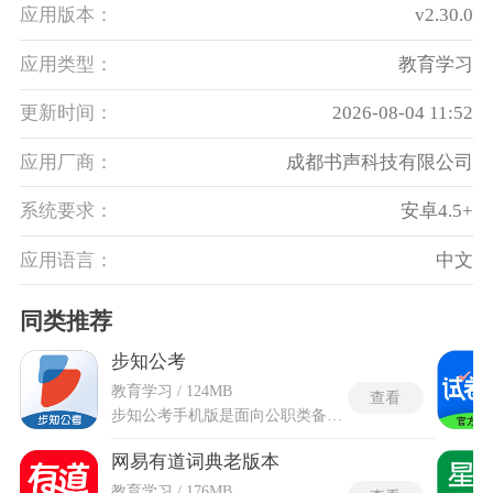
应用版本：
v2.30.0
应用类型：
教育学习
更新时间：
2026-08-04 11:52
应用厂商：
成都书声科技有限公司
系统要求：
安卓4.5+
应用语言：
中文
同类推荐
步知公考
教育学习 / 124MB
查看
步知公考手机版是面向公职类备考打造的学习软件，覆盖国考、事业单位等各类招录考核所需全部学习资源，整合习题训练、时政积累等多元功能，搭建一体化自主复习体系。步知公考手机版依照手持设备操作逻辑重构界面布局，把全站备考资源完整移植到便携设备中，适配碎片化复习场景，无需固定电脑设备就能完成整套学习流程。平台内部收纳多年留存的各类考试原题与原创配套练习题，划分行测、申论、面试三大核心板块，配套专属讲师录制的分段讲解视频，每道习题搭配文字拆解思路，申论板块搭载智能批改工具，提交作答内容后可快速获取修改意见与优化方向。
网易有道词典老版本
教育学习 / 176MB