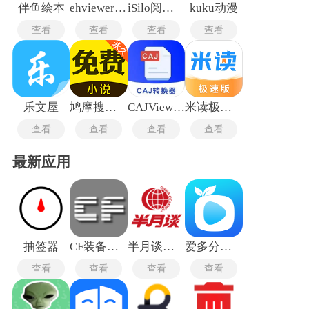
伴鱼绘本
ehviewer绿色版1.9.4.7
iSilo阅读器中文版
kuku动漫
查看
查看
查看
查看
乐文屋
鸠摩搜书安卓版
CAJViewer安卓版
米读极速版
查看
查看
查看
查看
最新应用
抽签器
CF装备助手手机版
半月谈旧版本
爱多分学生版
查看
查看
查看
查看