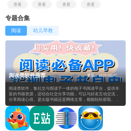
查看
查看
查看
查看
专题合集
阅读
幼儿早教
阅读类软件推荐
更新：2026-08-07
阅读类软件，集社交与阅读于一体的电子书阅读平台，提供丰
富的书籍资源，还结合社交分享功能，可以与好友互动交流，
分享阅读心得。是出版书籍还是网络文章，都能轻松获取。简
洁、大气的界面设计和人性化的功能，如夜间模式、多种字体
选择等，满足了不同用户的阅读需求。番茄小说还提供海量的
免费热门畅销图书，无论是断断续续的阅读者还是全职阅读爱
好者，都能在这里找到适合自己的阅读内容。