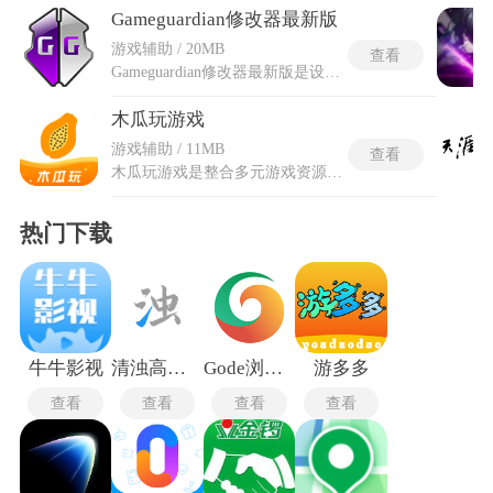
Gameguardian修改器最新版
游戏辅助 / 20MB
查看
Gameguardian修改器最新版是设备内存修改与调试全新工具，通过扫描并附加到游戏进程的内存空间，定位特定数值的存储地址并直接修改对应的数据值。内置联合搜索与群组搜索高级匹配机制，支持同时输入多个关联数值并设定范围条件，快速锁定常规手段难以定位的动态参数。最新版为开发者集成汇编器与反汇编器专业模块，可对ARM或x86架构设备上的游戏程序进行底层指令级的调试与分析。Gameguardian修改器内置超过90种语言的界面翻译选项，可通过平行空间等虚拟框架实现在无root设备上的受限模式运行。
木瓜玩游戏
游戏辅助 / 11MB
查看
木瓜玩游戏是整合多元游戏资源与互动体验的掌上平台，云游戏通道架设在远程服务器上，低配手机只需要滑动屏幕操作即可流畅跑动大型3D作品，设备发热量和存储占用被降到极低水平。木瓜玩游戏盒的自动挂载功能覆盖捡装备和打怪物以及清副本等多个枯燥环节，一套刷怪脚本可以循环运转直到手动关闭或背包填满才停止。社区广场按游戏名称拆分成独立话题组，每个小组内置点赞排行榜和最新战绩相册两个内容陈列区。木瓜玩游戏app的即时通讯模块支持同一作品的玩家之间建立临时语音房间，房间人数上限设置为八人并在屏幕左上角标注队长身份。
热门下载
牛牛影视
清浊高级版
Gode浏览器最新版
游多多
查看
查看
查看
查看