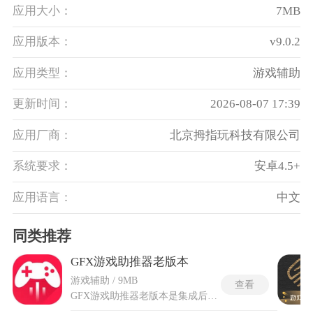
应用大小：
7MB
应用版本：
v9.0.2
应用类型：
游戏辅助
更新时间：
2026-08-07 17:39
应用厂商：
北京拇指玩科技有限公司
系统要求：
安卓4.5+
应用语言：
中文
同类推荐
GFX游戏助推器老版本
游戏辅助 / 9MB
查看
GFX游戏助推器老版本是集成后台进程管理的性能释放方案，通过终止非必要的系统服务和清理常驻内存进程，将处理器资源集中调度给前台运行的游戏。搭载实时监控面板，在游戏过程中以半透明悬浮窗形式展示CPU占用率、GPU负载值和机身温度。老版本内置了超升压模式，开启后强制所有处理器核心以最高频率持续运转，避免降频导致的帧率波动。WiFi安全检测模块扫描当前连接网络的延迟抖动情况和丢包率数据，辅助判断是否适合进行联机对战。gfx游戏助推器专业版的一键清理功能识别并关闭正在后台运行的无关应用，释放出的运行内存直接用于加速游戏数据加载。