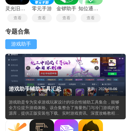
灵光旧版本
零元手游
金锣助手
知位通测量
查看
查看
查看
查看
专题合集
游戏助手
游戏助手辅助工具汇总
更新：2026-08-06
游戏助是专为安卓游戏玩家设计的综合性辅助工具集合，能够
全方位提升游戏体验。该合集整合了海量热门与冷门游戏的资
源库，提供正版安装包下载、实时游戏资讯、深度攻略教程及
视频解说，帮助玩家快速掌握游戏技巧与策略。同时，游戏助
app还包含了多种实用功能模块，如游戏优化工具可调节帧率、
画质和网络性能，有效减少卡顿与闪退问题。社交平台支持玩