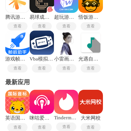
家交流心得、组队协作，账号管理系统则提供安全换绑、数据
备份等保障。
腾讯游戏助手
易球成名Club安卓版
超玩游戏盒子
悟饭游戏厅老版本
查看
查看
查看
查看
游戏帧数管家
Vba模拟器中文版
小雷画质助手
光遇自动弹琴软件
查看
查看
查看
查看
最新应用
Tindermatch
英语国际音标
咪咕爱唱手机版
大米网校
查看
查看
查看
查看