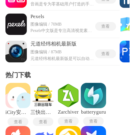
音画是专为零基础用户打造的手机视频创作工具，将复杂的视频编辑拆解为选模板、导素材、自动成片三步流程，让普通用户绕开专业软件的多轨道操作。一键自动填充技术在用户选中歌曲后自动匹配节奏点与转场效果，画面切换速度贴合音频节拍，生成成品时整段视频保持流畅。音画旧版本在旅行场景中会调用自身收录的数千条景点空镜素材库，上传的短片中若漏掉某个打卡点，可直接插入平台提供的专业画面作为补充。云端草稿箱将未完成的制作任务加密存储，更换设备或重装系统后登录账户，之前的编辑进度完整保留。
Pexels
图像编辑 / 70MB
查看
Pexels中文版是专注高清视觉素材供给的工具，汇集全球摄影创作者自发上传的图片与短视频资源，全部内容适配各类创作场景且不受版权约束。Pexels中文版适配国内使用习惯，在原版海外素材平台基础上完成中文本土化优化。平台素材库覆盖自然风物、科技工业等数十类主题，持续补充全新拍摄内容，无需支付额外费用就能调取全部原图与原片。平台采用宽松素材授权规则，线上宣传物料、线下印刷海报、短视频剪辑、桌面壁纸制作等场景都能直接取用，不用额外标注来源，也不存在商用限制。
元道经纬相机最新版
图像编辑 / 87MB
查看
元道经纬相机最新版是可以自动识别场景并优化信息排版，还可以进行专业参数调节。在工程建筑领域，施工方使用带定位和时间戳的照片作为验收依据，可以避免关于施工进度的争议。对于电力巡检和市政巡查人员，软件支持在拍摄时添加问题标签，并将记录实时同步到后台，便于办公室人员即时掌握现场状况。元道经纬相机最新版app在私车公用或外勤报销场景中，系统能自动生成带里程水印的记录并关联报销流程。最新版后台支持电脑端一键导出所有带水印的照片和数据报表，管理人员可以快速核查外勤人员的到岗情况与任务完成度。
热门下载
Zarchiver
batteryguru
iCity安卓版
三快出租车司机端
查看
查看
查看
查看