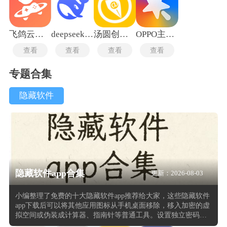
飞鸽云游戏老版本
deepseekv3.1最新版
汤圆创作最新版
OPPO主题商店旧版本
查看
查看
查看
查看
专题合集
隐藏软件
隐藏软件app合集
更新：2026-08-03
小编整理了免费的十大隐藏软件app推荐给大家，这些隐藏软件
app下载后可以将其他应用图标从手机桌面移除，移入加密的虚
拟空间或伪装成计算器、指南针等普通工具。设置独立密码或
手势后，被隐藏的应用仅在输入正确验证码时显示。部分隐藏