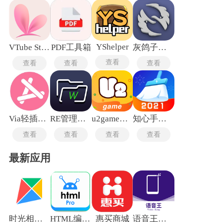
应用的软件支持隐藏照片、视频及文档，并在外部相册中抹去
这些文件的索引记录。能拦截通知预览，防止隐藏应用的消息
内容在锁屏界面弹出。某些隐藏软件提供真假双密码机制，输
入伪装密码则展示一个空白或常规界面，输入真实密码才解锁
隐藏内容。应用自身图标也可更换名称与图标样式，伪装成系
YShelper
VTube Studio手机版
PDF工具箱
灰鸽子远程控制
统工具或游戏。
查看
查看
查看
查看
Via轻插件最新版
RE管理器root版
u2game盒子
知心手机管家
查看
查看
查看
查看
最新应用
时光相册旧版本
HTML编辑器
惠买商城
语音王最新版