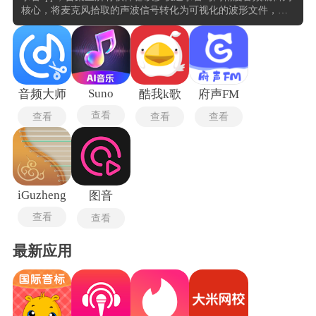
核心，将麦克风拾取的声波信号转化为可视化的波形文件，并
支持多通道同步录制以捕捉立体声或分轨素材。这类专业录音
软件的用法围绕录音、剪辑与混音展开，在设置采样率与缓冲
区大小后开始录音，录制完成后通过剪切、对齐与时间伸缩调
整片段时序，再运用均衡、压缩、混响和降噪等效果器修饰音
质，最终导出为WAV或FLAC等无损格式。专业录音软件通常支
持外部硬件集成，音频接口与控制台，并配备环绕声与母带处
Suno
音频大师
酷我k歌
府声FM
理等高级功能。
查看
查看
查看
查看
iGuzheng
图音
查看
查看
最新应用