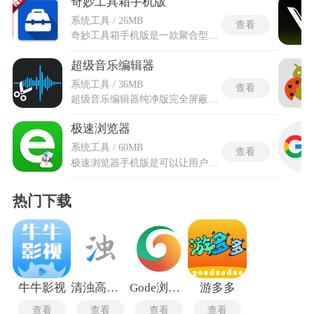
奇妙工具箱手机版
系统工具 / 26MB
查看
奇妙工具箱手机版是一款聚合型多场景解决方案工具集，极速下载模块支持多平台视频、图片与文档解析，一键批量获取网络资源，适配主流社交与视频平台。智能检测功能可快速识别药品成分与食品配料表，解析成分信息，助力用户健康决策。办公处理工具集成PDF转换、图片修复与文档编辑能力，支持多格式文件批量处理与高清修复。奇妙工具箱提供视觉资产库每日更新4K壁纸与头像资源，同步必应美图，提供多样桌面美化素材。生活助手涵盖纪念日提醒、垃圾分类查询、油价追踪与IP定位，精细化管理日常事务。
超级音乐编辑器
系统工具 / 36MB
查看
超级音乐编辑器纯净版完全屏蔽启动页广告，还可以将所有导入的音乐、剪辑半成品全部保存在手机本地文件夹，无后台静默上传行为，不会采集音频内容、设备使用记录。轻松解析各类短视频素材剥离内部音轨，覆盖全套基础后期操作，能够自主调整音频高低频质感，让成品拥有更细腻的听觉效果。超级音乐编辑器纯净版针对本地素材检索做了深度优化，自动扫描手机内部全部音视频文件并按存储时间有序排布，不用在文件夹内逐层翻找就能快速定位目标素材。
极速浏览器
系统工具 / 60MB
查看
极速浏览器手机版是可以让用户在手机上进行网页浏览的软件，整合全网多元化线上资源检索渠道，内置百度搜索引擎作为核心检索基底，输入关键词、完整网址两种访问方式，聚合海量主流综合平台，是可以直达各类常用网站。搭载高速多线程下载通道，针对检索到的高清图片、短视频素材提供极速下载服务，完整留存下载记录方便用户随时调取查看。极速浏览器手机版专门搭建独立免费小说阅读专区，划分细分小说分类，覆盖海量完结与连载网文作品，打造一站式轻量化手机上网浏览服务。
热门下载
牛牛影视
清浊高级版
Gode浏览器最新版
游多多
查看
查看
查看
查看