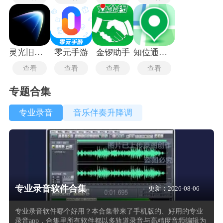
灵光旧版本
零元手游
金锣助手
知位通测量
查看
查看
查看
查看
专题合集
专业录音
音乐伴奏升降调
专业录音软件合集
更新：2026-08-06
专业录音软件哪个好用？本合集带来了手机版的、好用的专业
录音app，合集里所有软件都以多轨道录音与高精度音频编辑为