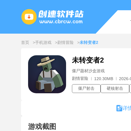
首页
手机游戏
剧情冒险
未转变者2
未转变者2
僵尸题材沙盒游戏
剧情冒险
120.30MB
2026-
僵尸射击
硬核射击
详
游戏截图