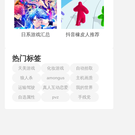
日系游戏汇总
抖音橡皮人推荐
热门标签
天美游戏
化妆游戏
自动拾取
狼人杀
amongus
主机画质
运输驾驶
真人互动恋爱
我的世界
自选属性
pvz
手残党