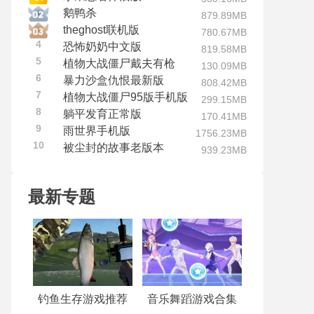
鹅鸭杀
879.89MB
theghost联机版
780.67MB
4
恐怖奶奶中文版
819.58MB
5
植物大战僵尸戴夫有枪
130.09MB
6
暴力沙盒仇恨最新版
808.42MB
7
植物大战僵尸95版手机版
299.15MB
8
躺平发育正常版
170.41MB
9
雨世界手机版
1756.23MB
10
被尘封的故事老版本
939.23MB
最新专题
钓鱼生存游戏推荐
音乐舞蹈游戏合集