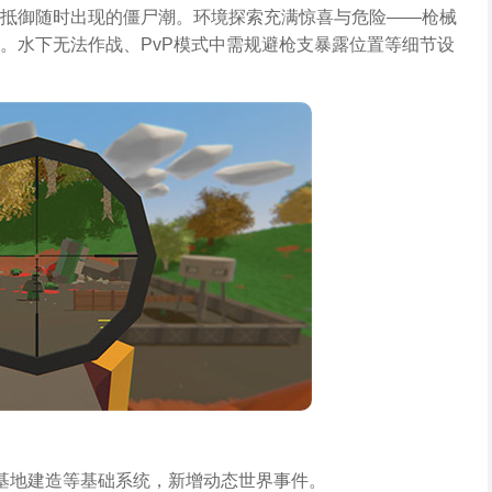
抵御随时出现的僵尸潮。环境探索充满惊喜与危险——枪械
。水下无法作战、PvP模式中需规避枪支暴露位置等细节设
基地建造等基础系统，新增动态世界事件。