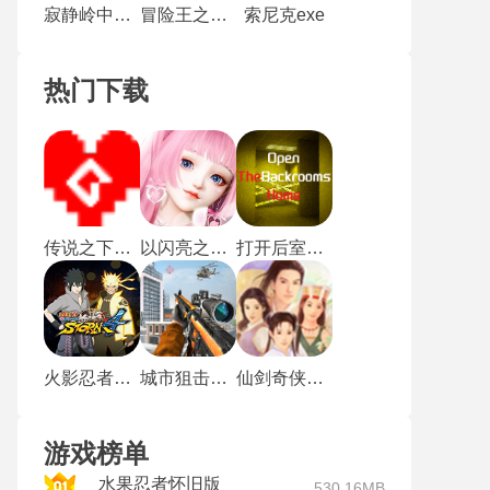
寂静岭中文版
冒险王之精灵物语中文版
索尼克exe
热门下载
传说之下沃玛战
以闪亮之名新马服
打开后室归宿
火影忍者究极风暴4手机版
城市狙击行动
仙剑奇侠传1重制版
游戏榜单
水果忍者怀旧版
530.16MB