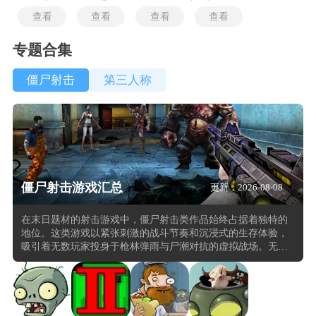
查看
查看
查看
查看
专题合集
僵尸射击
第三人称
僵尸射击游戏汇总
更新：2026-08-08
在末日题材的射击游戏中，僵尸射击类作品始终占据着独特的
地位。这类游戏以紧张刺激的战斗节奏和沉浸式的生存体验，
吸引着无数玩家投身于枪林弹雨与尸潮对抗的虚拟战场。无论
是 3D 引擎构建的动态战场中对空间预判的考验，还是物理弹
道模拟带来的精准爆头快感，或是动态难度系统下尸群包抄突
袭的策略挑战，都让玩家在肾上腺素飙升的同时，感受到末日
求生的真实压迫感。不同于传统射击游戏的单向输出，僵尸射
击游戏往往将资源管理、战术布局与武器改造深度结合。