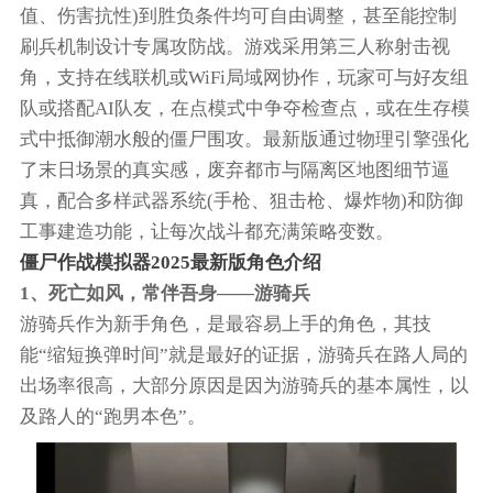
值、伤害抗性)到胜负条件均可自由调整，甚至能控制
刷兵机制设计专属攻防战。游戏采用第三人称射击视
角，支持在线联机或WiFi局域网协作，玩家可与好友组
队或搭配AI队友，在点模式中争夺检查点，或在生存模
式中抵御潮水般的僵尸围攻。最新版通过物理引擎强化
了末日场景的真实感，废弃都市与隔离区地图细节逼
真，配合多样武器系统(手枪、狙击枪、爆炸物)和防御
工事建造功能，让每次战斗都充满策略变数。
僵尸作战模拟器2025最新版角色介绍
1、死亡如风，常伴吾身——游骑兵
游骑兵作为新手角色，是最容易上手的角色，其技
能“缩短换弹时间”就是最好的证据，游骑兵在路人局的
出场率很高，大部分原因是因为游骑兵的基本属性，以
及路人的“跑男本色”。