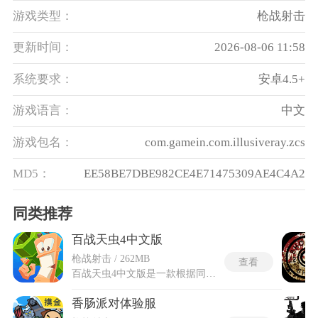
游戏类型：
枪战射击
更新时间：
2026-08-06 11:58
系统要求：
安卓4.5+
游戏语言：
中文
游戏包名：
com.gamein.com.illusiveray.zcs
MD5：
EE58BE7DBE982CE4E71475309AE4C4A2
同类推荐
百战天虫4中文版
枪战射击 / 262MB
查看
百战天虫4中文版是一款根据同名PC游戏移植的多人动作射击游戏，采用3D画面设计，在保留系列辨识度的基础上呈现立体纵深感。延续经典回合制玩法，双方轮流部署策略并计算角度、力度与道具效果，在拟真物理反馈中展开智趣对抗。虚拟按键操作让移动、瞄准与释放技能更贴合移动端习惯，战场环境含多样地形与可破坏元素，可利用障碍与地势创造进攻优势。系列标志性的幽默武器与夸张效果依旧亮眼，使每轮交锋兼具策略推演与娱乐观赏性。整体以回合智慧与趣味对抗为核心，为喜爱策略射击与系列情怀的玩家提供可随时开局的对战舞台。
香肠派对体验服