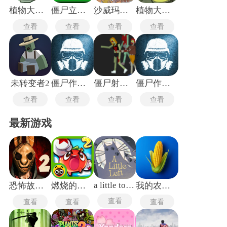
植物大战僵尸戴夫有枪
僵尸立方体2
沙威玛大战僵尸
植物大战僵尸新指导版
查看
查看
查看
查看
未转变者2
僵尸作战模拟器2026最新版
僵尸射击与防御
僵尸作战模拟器联机版
查看
查看
查看
查看
最新游戏
a little to the left
恐怖故事2萨曼莎
燃烧的蔬菜2老版本
我的农场无广告版
查看
查看
查看
查看