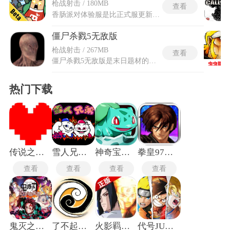
枪战射击 / 180MB
查看
香肠派对体验服是比正式服更新节奏更快的特殊服务器，专为让玩家提前感受新武器、新道具、新地图与新玩法等搞怪趣味内容而设。这里常会率先亮相尚在打磨中的创意元素，使热衷尝鲜者能抢先体验独特改动与惊喜组合。由于内容处于测试阶段，过程中可能出现较多异常状况，需以包容心态参与，帮助发现与反馈问题。待核心玩法与平衡性经反复调整稳妥后，这些新意方会登陆国服与更多玩家见面，成为后续版本的雏形与亮点。
僵尸杀戮5无敌版
枪战射击 / 267MB
查看
僵尸杀戮5无敌版是末日题材的第一人称射击游戏，游戏构建了被病毒彻底侵袭的末世场景，破败的城市街区、隐秘的地下实验空间等多样场景交替呈现，营造出沉浸式的末日危机氛围。僵尸杀戮5延续系列经典的僵尸对战核心玩法，同时完成了全方位的内容优化与升级。玩家将化身末世求生者，凭借各类枪械装备和实战战术，对抗形态、能力各不相同的变异僵尸族群。无敌版摒弃繁琐的游玩流程，适配多种游玩节奏，可以快速闯关体验短时对战乐趣，搭配可自由改装升级的武器体系，让每一场尸潮对战都拥有全新的对战体验。
热门下载
传说之下手机版
雪人兄弟单机版
神奇宝贝起源手游
拳皇97手机版
查看
查看
查看
查看
鬼灭之刃火神血风谭手机版
了不起的修仙模拟器
火影羁绊2.3
代号JUMP手游