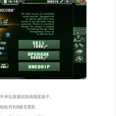
不评论直接回游戏领蓝箱子。
轻松升到9级无需肝。