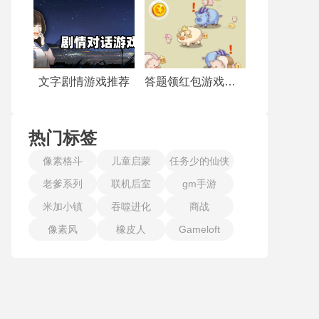
文字剧情游戏推荐
答题领红包游戏合集
热门标签
像素格斗
儿童启蒙
任务少的仙侠
老爹系列
联机后室
gm手游
手游
米加小镇
吞噬进化
商战
像素风
橡皮人
Gameloft