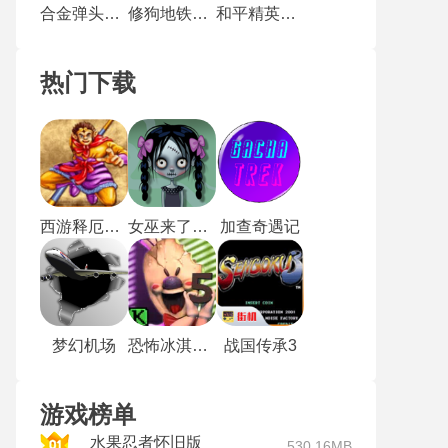
合金弹头单机版
修狗地铁逃生正版
和平精英云游戏秒玩版
热门下载
西游释厄传2街机
女巫来了手游
加查奇遇记
梦幻机场
恐怖冰淇淋5无广告版
战国传承3
游戏榜单
水果忍者怀旧版
530.16MB