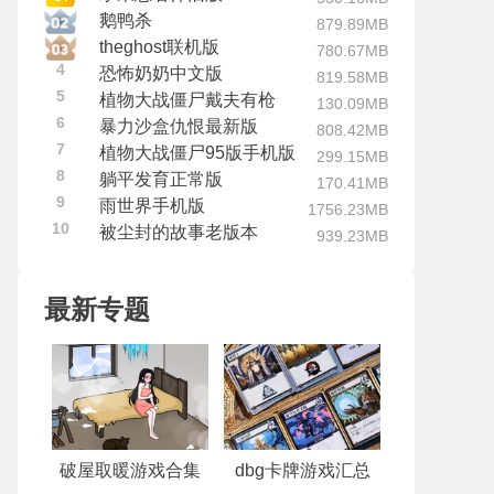
鹅鸭杀
879.89MB
theghost联机版
780.67MB
4
恐怖奶奶中文版
819.58MB
5
植物大战僵尸戴夫有枪
130.09MB
6
暴力沙盒仇恨最新版
808.42MB
7
植物大战僵尸95版手机版
299.15MB
8
躺平发育正常版
170.41MB
9
雨世界手机版
1756.23MB
10
被尘封的故事老版本
939.23MB
最新专题
破屋取暖游戏合集
dbg卡牌游戏汇总