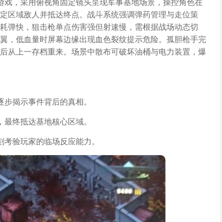
游戏，采用俯视角固定镜头呈现军事基地场景，操控角色在
定区域敌人并抵达终点。战斗系统强调弹药管理与走位策
耗弹快，狙击枪单点伤害强但射速慢，需根据战场动态切
翼，低血量时屏幕边缘出现血色裂纹提示危险。孤胆枪手完
后从上一存档重来。场景中散布可破坏油桶与电力装置，爆
逐步揭示事件背后的真相。
，最终抵达基地核心区域。
刻考验玩家的临场反应能力。