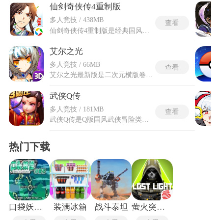
仙剑奇侠传4重制版
多人竞技 / 438MB
查看
仙剑奇侠传4重制版是经典国风仙侠角色扮演单机游戏，依托精致3D画面搭建出古韵十足的仙侠天地，整体场景融合传统山水画风，氛围感十足。仙剑奇侠传4重制版会重构场景与角色模型，升级运行引擎，优化玩法机制，同时修复原版存在的各类问题，让经典游戏适配当下游玩体验。游戏围绕山野少年的成长旅程展开，主角偶然结识数位志同道合的伙伴，一同踏遍山河探寻身世真相，闯荡各类秘境与古城村落。游戏以细腻的人物刻画和跌宕的剧情脉络为核心，融入深刻的仙侠处世理念，搭配独特的回合对战与装备锻造体系，完整呈现出古典仙侠世界的爱恨纠葛与道义抉择。
艾尔之光
多人竞技 / 66MB
查看
艾尔之光最新版是二次元横版卷轴式格斗冒险游戏，故事搭建在名为艾里奥斯的奇幻异世界，黑暗魔族持续侵蚀这片大陆，各类冒险者结伴踏上寻回艾尔能量、平定灾祸的旅途。艾尔之光最新版整合全新副本、转职进阶机制与画面渲染方案，同步优化装备养成、道具获取等长线体系，新增限时活动地图与角色外观套装。整体采用卡通渲染美术风格，人物线条柔和，技能释放带有层次丰富的光影特效，战斗依靠指令连招搭配技能组合打出连贯输出。内置完整成长指引体系，跟随指引完成任务即可获取养成物资。
武侠Q传
多人竞技 / 181MB
查看
武侠Q传是Q版国风武侠冒险类手游，游戏塑造充满烟火气的武侠江湖，玩家将踏入这片江湖后可收集各类传奇侠客，借助阵法排布、角色羁绊构建专属对战队伍，闯荡分层难度的剧情副本解锁江湖秘闻。武侠Q传持续新增江湖人物、跨服对抗赛事与限时趣味活动，完善角色羁绊触发逻辑，同时扩充主线与支线故事篇章，配套全新视觉建模与技能动画，能体验到完整且持续更新的江湖内容。跨服擂台提供公平对战场景，依据对战表现更新全服江湖声望榜单，定期上线主题剧情与限定侠客内容，不断拓展江湖世界观。
热门下载
口袋妖怪绿宝石最新版
装满冰箱
战斗泰坦
萤火突击国际服