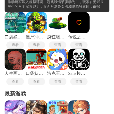
推动玩家深入虚拟环境。游戏以情节驱动为主，玩家在游戏世
界中的自主探索能力，在面对复杂关卡和隐藏线索时，能够通
过观察、推理和逻辑判断来推进剧情发展。游戏机制往往围绕
着环境互动展开，玩家需要与场景中的物体、角色或机制进行
交互，解锁新的路径或揭示故事背景。这种设计增强沉浸感，
也使得每一次探索都充满不确定性与惊喜。
口袋妖怪绿宝石最新版
僵尸冲锋无限战斗
疯狂坦克最新版
传说之下红与黄的传说中文版
查看
查看
查看
查看
人生画廊中文版
口袋妖怪火红萌版
洛克王国手机版
Sans模拟器手机版
查看
查看
查看
查看
最新游戏