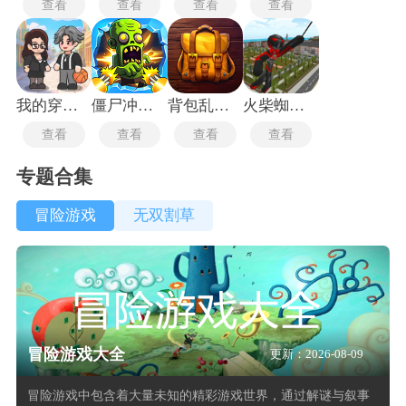
查看
查看
查看
查看
我的穿越人生
僵尸冲锋无限战斗
背包乱斗中文版
火柴蜘蛛侠英雄2
查看
查看
查看
查看
专题合集
冒险游戏
无双割草
冒险游戏大全
更新：2026-08-09
冒险游戏中包含着大量未知的精彩游戏世界，通过解谜与叙事