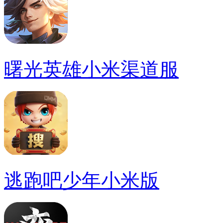
曙光英雄小米渠道服
逃跑吧少年小米版