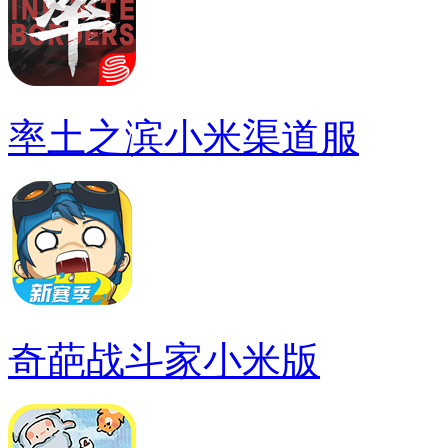
率土之滨小米渠道服
奇葩战斗家小米版