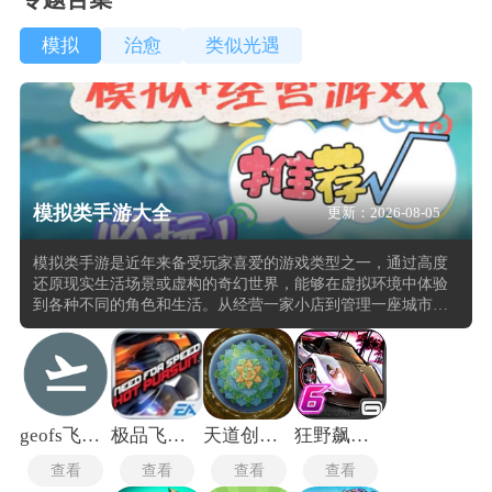
模拟
治愈
类似光遇
模拟类手游大全
更新：2026-08-05
模拟类手游是近年来备受玩家喜爱的游戏类型之一，通过高度
还原现实生活场景或虚构的奇幻世界，能够在虚拟环境中体验
到各种不同的角色和生活。从经营一家小店到管理一座城市，
从驾驶飞机到养成赛马，模拟类手游涵盖了丰富多样的玩法。
优秀的模拟类手游往往具有高度的自由度和策略性，玩家可以
根据自己的喜好和风格来制定游戏策略，实现个性化的游戏体
验。同时，模拟类手游的社交互动功能也不断增强，玩家可以
与朋友或全球玩家进行互动，分享游戏成果。
geofs飞行模拟器中文版
极品飞车14手机版
天道创造无限资源版
狂野飙车6完整版
查看
查看
查看
查看